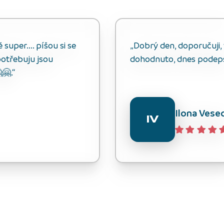
uper.... píšou si se
„Dobrý den, doporučuji, v
otřebuju jsou
dohodnuto, dnes podep
🤗.“
Ilona Vese
IV