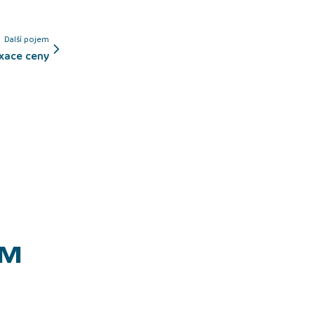
Další pojem
fixace ceny
EM