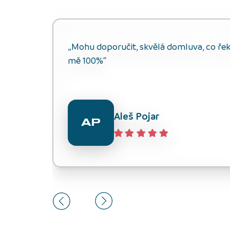
„Mohu doporučit, skvělá domluva, co řekli
mě 100%“
Aleš Pojar
AP