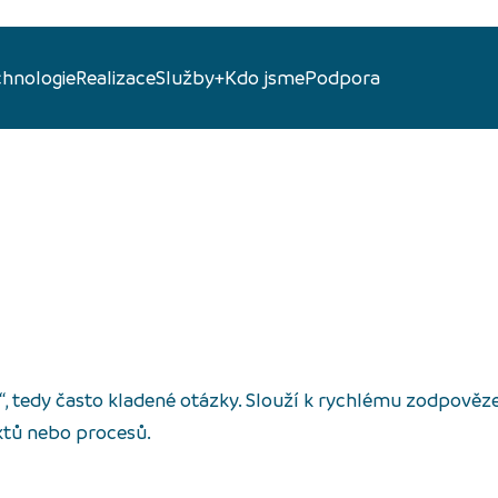
chnologie
Realizace
Služby+
Kdo jsme
Podpora
“, tedy často kladené otázky. Slouží k rychlému zodpověz
ktů nebo procesů.