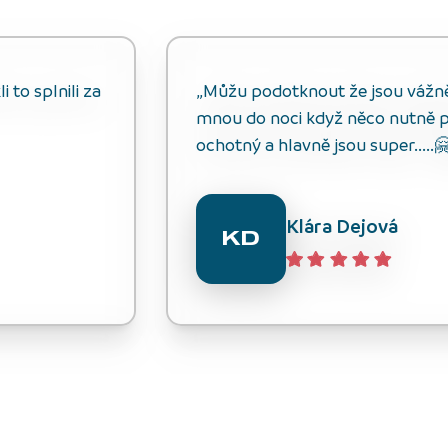
 to splnili za
„Můžu podotknout že jsou vážně s
mnou do noci když něco nutně p
ochotný a hlavně jsou super.....
Klára Dejová
KD