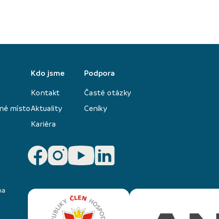
Kdo jsme
Podpora
Kontakt
Časté otázky
né místo
Aktuality
Ceníky
Kariéra
na