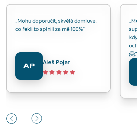
„Mohu doporučit, skvělá domluva,
„M
co řekli to splnili za mě 100%“
sup
kdy
och
🤗.
Aleš Pojar
AP