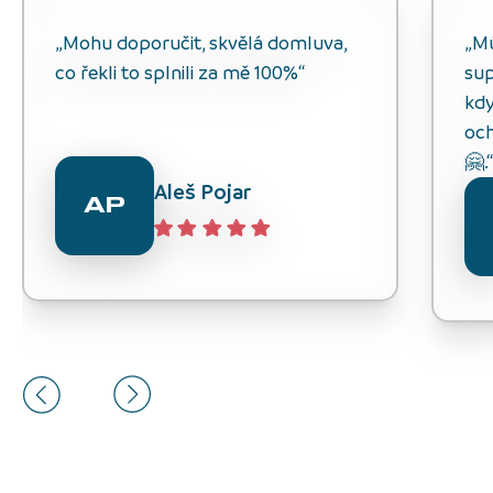
„Mohu doporučit, skvělá domluva,
„M
co řekli to splnili za mě 100%“
sup
kdy
och
🤗.
Aleš Pojar
AP