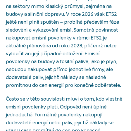
na sektory mimo klasický průmysl, zejména na
budovy a silniční dopravu. V roce 2026 však ETS2
ještě není plně spuštěn – probíhá především fáze
sledování a vykazování emisí. Samotná povinnost
nakupovat emisní povolenky v rámci ETS2 je
aktuálně plánována od roku 2028, přičemž nelze
vyloučit ani její případné odložení. Emisní
povolenky na budovy a fosilní paliva, jako je plyn,
nebudou nakupovat přímo jednotlivé firmy, ale
dodavatelé paliv, jejichž náklady se následně
promítnou do cen energií pro konečné odběratele.
Často se v této souvislosti mluví o tom, kdo vlastně
emisní povolenky platí. Odpověď není úplně
jednoduchá. Formálně povolenky nakupují
dodavatelé energií nebo paliv, jejichž náklady se
však v čase promítají do cen pro konečné