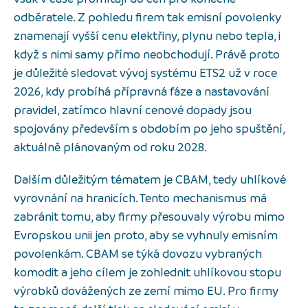
odběratele. Z pohledu firem tak emisní povolenky
znamenají vyšší cenu elektřiny, plynu nebo tepla, i
když s nimi samy přímo neobchodují. Právě proto
je důležité sledovat vývoj systému ETS2 už v roce
2026, kdy probíhá přípravná fáze a nastavování
pravidel, zatímco hlavní cenové dopady jsou
spojovány především s obdobím po jeho spuštění,
aktuálně plánovaným od roku 2028.
Dalším důležitým tématem je CBAM, tedy uhlíkové
vyrovnání na hranicích. Tento mechanismus má
zabránit tomu, aby firmy přesouvaly výrobu mimo
Evropskou unii jen proto, aby se vyhnuly emisním
povolenkám. CBAM se týká dovozu vybraných
komodit a jeho cílem je zohlednit uhlíkovou stopu
výrobků dovážených ze zemí mimo EU. Pro firmy