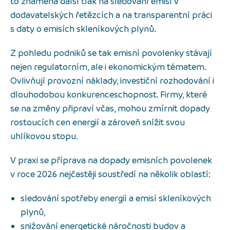
to znamená další tlak na sledování emisí v
dodavatelských řetězcích a na transparentní práci
s daty o emisích skleníkových plynů.
Z pohledu podniků se tak emisní povolenky stávají
nejen regulatorním, ale i ekonomickým tématem.
Ovlivňují provozní náklady, investiční rozhodování i
dlouhodobou konkurenceschopnost. Firmy, které
se na změny připraví včas, mohou zmírnit dopady
rostoucích cen energií a zároveň snížit svou
uhlíkovou stopu.
V praxi se příprava na dopady emisních povolenek
v roce 2026 nejčastěji soustředí na několik oblastí:
sledování spotřeby energií a emisí skleníkových
plynů,
snižování energetické náročnosti budov a