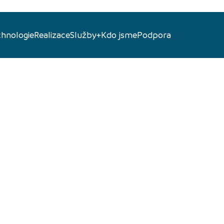
chnologie
Realizace
Služby+
Kdo jsme
Podpora