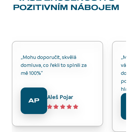
POZITIVNÍM NÁBOJEM
„Mohu doporučit, skvělá
„Můž
domluva, co řekli to splnili za
vážn
mě 100%“
do n
potř
hlavn
Aleš Pojar
AP