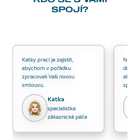
SPOJÍ?
Katky prací je zajistit,
Natálk
abychom v pořádku
distri
zpracovali Vaši novou
aby by
smlouvu.
správn
Katka
specialistka
zákaznické péče