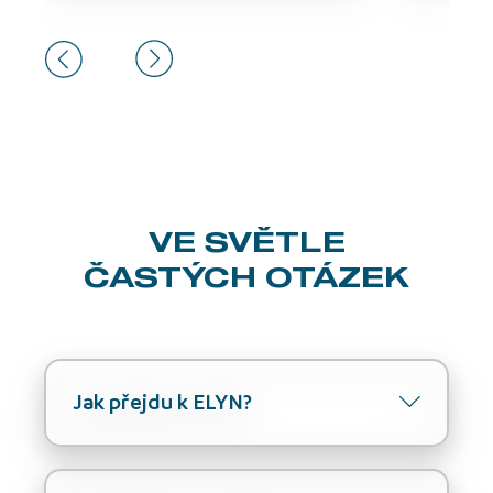
VE SVĚTLE
ČASTÝCH OTÁZEK
Jak přejdu k ELYN?
Chcete přejít k ELYN? Skvělé, je to
jednoduché! Po tom, co podepíšete