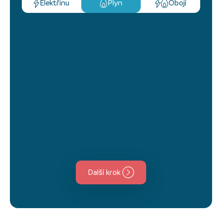
Elektřinu
Plyn
Obojí
Další krok