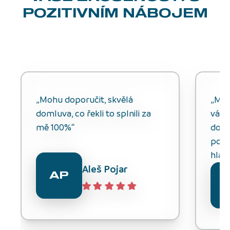
POZITIVNÍM NÁBOJEM
„Mohu doporučit, skvělá
„Můž
domluva, co řekli to splnili za
vážn
mě 100%“
do n
potř
hlavn
Aleš Pojar
AP