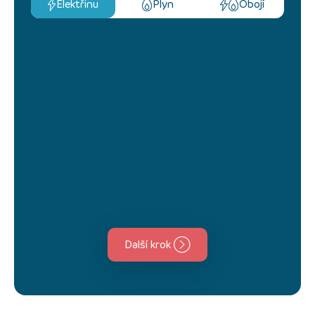
Elektřinu
Plyn
Obojí
Další krok