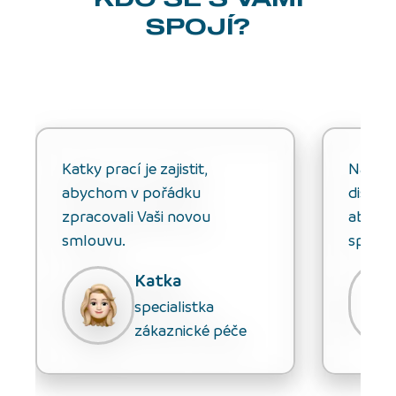
SPOJÍ?
Katky prací je zajistit,
Natálk
abychom v pořádku
distri
zpracovali Vaši novou
aby by
smlouvu.
správn
Katka
specialistka
zákaznické péče