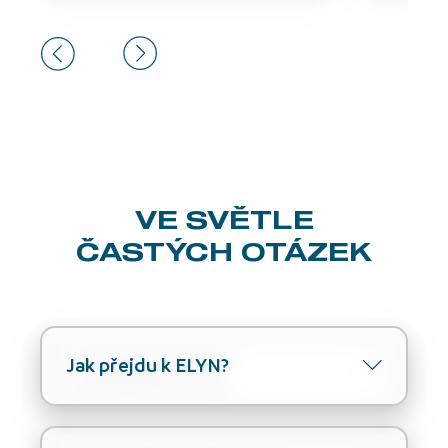
VE SVĚTLE
ČASTÝCH OTÁZEK
Jak přejdu k ELYN?
Chcete přejít k ELYN? Skvělé, je to
jednoduché! Po tom, co podepíšete