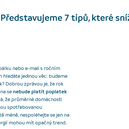
 Představujeme 7 tipů, které sní
obálku nebo e-mail s ročním
 hledáte jedinou věc: budeme
k? Dobrou zprávou je, že rok
dna se
nebude platit poplatek
ná, že průměrné domácnosti
ždou spotřebovanou
tě méně, nespoléhejte se jen na
nergií mohou mít opačný trend.