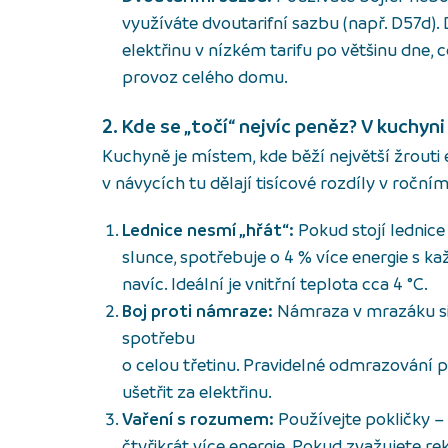
využíváte dvoutarifní sazbu (např. D57d).
elektřinu v nízkém tarifu po většinu dne, 
provoz celého domu.
2. Kde se „točí“ nejvíc peněz? V kuchyni
Kuchyně je místem, kde běží největší žrouti
v návycích tu dělají tisícové rozdíly v roční
Lednice nesmí „hřát“:
Pokud stojí lednice 
slunce, spotřebuje o 4 % více energie s 
navíc. Ideální je vnitřní teplota cca 4 °C.
Boj proti námraze:
Námraza v mrazáku si
spotřebu
o celou třetinu. Pravidelné odmrazování pat
ušetřit za elektřinu.
Vaření s rozumem:
Používejte pokličky –
čtyřikrát více energie. Pokud zvažujete rek