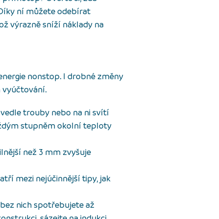
 Díky ní můžete odebírat
což výrazně sníží náklady na
 energie nonstop. I drobné změny
m vyúčtování.
vedle trouby nebo na ni svítí
každým stupněm okolní teploty
lnější než 3 mm zvyšuje
ří mezi nejúčinnější tipy, jak
 bez nich spotřebujete až
onstrukci, sázejte na indukci,