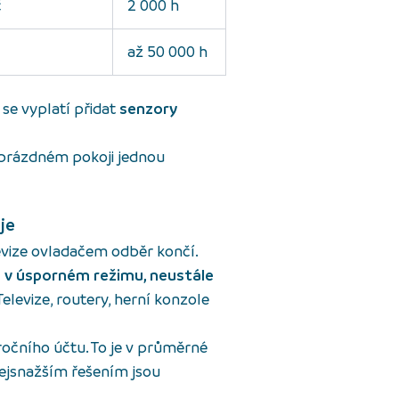
č
2 000 h
až 50 000 h
 se vyplatí přidat
senzory
 prázdném pokoji jednou
je
levize ovladačem odběr končí.
á v úsporném režimu, neustále
 Televize, routery, herní konzole
ročního účtu. To je v průměrné
Nejsnažším řešením jsou