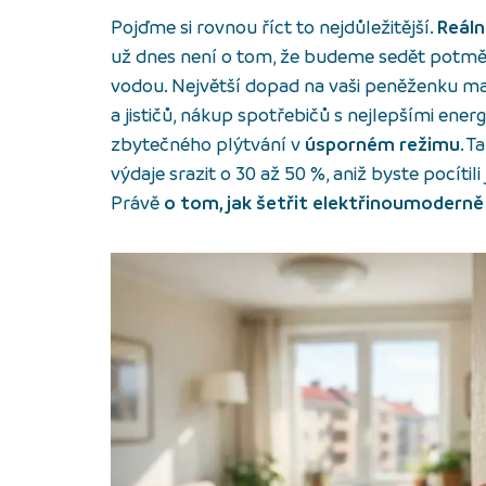
Pojďme si rovnou říct to nejdůležitější.
Reáln
už dnes není o tom, že budeme sedět potm
vodou. Největší dopad na vaši peněženku mají 
a jističů, nákup spotřebičů s nejlepšími ener
zbytečného plýtvání v
úsporném režimu
. 
výdaje srazit o 30 až 50 %, aniž byste pocítil
Právě
o tom, jak šetřit elektřinoumoderně 