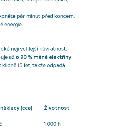
ypněte pár minut před koncem.
é energie.
ků nejrychlejší návratnost.
uje až
o 90 % méně elektřiny
it klidně 15 let, takže odpadá
 náklady (cca)
Životnost
č
1 000 h