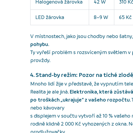
Halogenová žárovka
42 W
310 K
LED žárovka
8–9 W
65 Kč
V místnostech, jako jsou chodby nebo šatny,
pohybu
.
Ty vyřeší problém s rozsvíceným světlem v
provždy.
4. Stand-by režim: Pozor na tiché zlodě
Mnoho lidí žije v představě, že vypnutím te
Realita je ale jiná.
Elektronika, která zůstáv
po troškách „ukrajuje“ z vašeho rozpočtu
.
nebo kávovary
s displejem v součtu vytvoří až 10 % vašeho 
rodině klidně 2 000 Kč vyhozených z okna. 
prodlužovačky