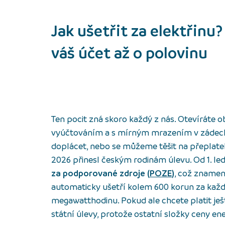
Jak ušetřit za elektřinu?
váš účet až o polovinu
Ten pocit zná skoro každý z nás. Otevíráte 
vyúčtováním a s mírným mrazením v zádech
doplácet, nebo se můžeme těšit na přeplate
2026 přinesl českým rodinám úlevu. Od 1. le
za podporované zdroje (
POZE
)
, což zname
automaticky ušetří kolem 600 korun za ka
megawatthodinu. Pokud ale chcete platit ješ
státní úlevy, protože ostatní složky ceny e