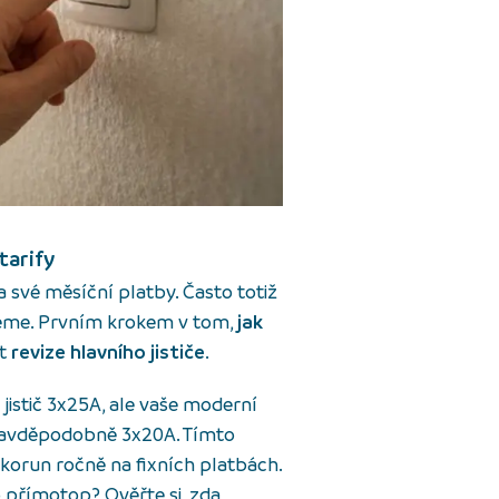
tarify
 své měsíční platby. Často totiž
jeme. Prvním krokem v tom,
jak
ýt
revize hlavního jističe
.
jistič 3x25A, ale vaše moderní
pravděpodobně 3x20A. Tímto
korun ročně na fixních platbách.
 přímotop? Ověřte si, zda