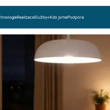
chnologie
Realizace
Služby+
Kdo jsme
Podpora