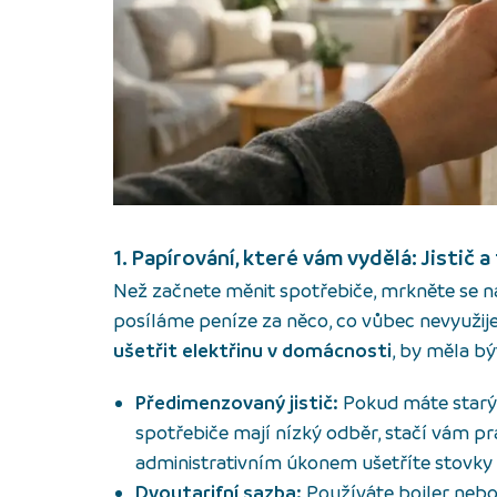
1. Papírování, které vám vydělá: Jistič a 
Než začnete měnit spotřebiče, mrkněte se na
posíláme peníze za něco, co vůbec nevyuži
ušetřit elektřinu v domácnosti
, by měla b
Předimenzovaný jistič:
Pokud máte starý 
spotřebiče mají nízký odběr, stačí vám 
administrativním úkonem ušetříte stovky 
Dvoutarifní sazba:
Používáte bojler nebo