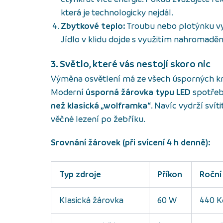
která je technologicky nejdál.
Zbytkové teplo:
Troubu nebo plotýnku v
Jídlo v klidu dojde s využitím nahromaděn
3. Světlo, které vás nestojí skoro nic
Výměna osvětlení má ze všech úsporných kro
Moderní
úsporná žárovka typu LED
spotřeb
než klasická „wolframka“
. Navíc vydrží svít
věčné lezení po žebříku.
Srovnání žárovek (při svícení 4 h denně):
Typ zdroje
Příkon
Roční
Klasická žárovka
60 W
440 K